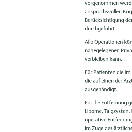
vorgenommen werden.
anspruchsvollen Körp
Berücksichtigung der
durchgeführt.
Alle Operationen k
nahegelegenen Privat
verbleiben kann.
Für Patienten die i
die auf einen der Är
ausgehändigt.
Für die Entfernung g
Lipome, Talgzysten,
operative Entfernung
im Zuge des ärztlich