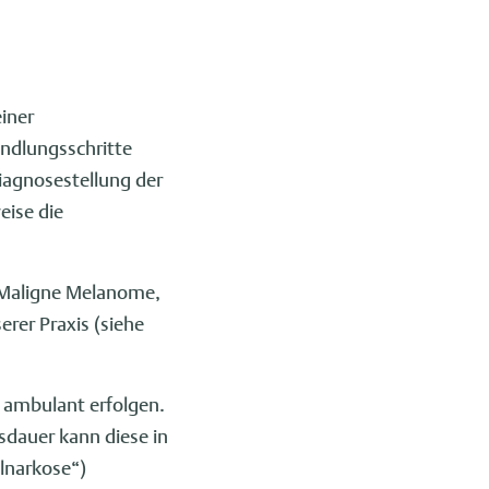
iner
andlungsschritte
Diagnosestellung der
ise die
 Maligne Melanome,
rer Praxis (siehe
 ambulant erfolgen.
sdauer kann diese in
llnarkose“)