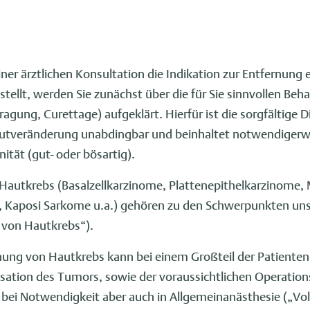
r ärztlichen Konsultation die Indikation zur Entfernung e
ellt, werden Sie zunächst über die für Sie sinnvollen Beh
ragung, Curettage) aufgeklärt. Hierfür ist die sorgfältige 
utveränderung unabdingbar und beinhaltet notwendigerwe
tät (gut- oder bösartig).
Hautkrebs (Basalzellkarzinome, Plattenepithelkarzinome,
, Kaposi Sarkome u.a.) gehören zu den Schwerpunkten unse
 von Hautkrebs“).
nung von Hautkrebs kann bei einem Großteil der Patienten
isation des Tumors, sowie der voraussichtlichen Operation
 bei Notwendigkeit aber auch in Allgemeinanästhesie („Vo