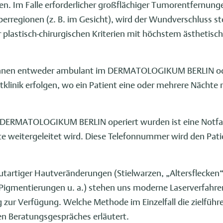
 Im Falle erforderlicher großflächiger Tumorentfernunge
erregionen (z. B. im Gesicht), wird der Wundverschluss st
 plastisch-chirurgischen Kriterien mit höchstem ästhetis
önnen entweder ambulant im DERMATOLOGIKUM BERLIN oder
klinik erfolgen, wo ein Patient eine oder mehrere Nächte 
m DERMATOLOGIKUM BERLIN operiert wurden ist eine Notf
zte weitergeleitet wird. Diese Telefonnummer wird den Patie
utartiger Hautveränderungen (Stielwarzen, „Altersflecken“
 Pigmentierungen u. a.) stehen uns moderne Laserverfahre
 zur Verfügung. Welche Methode im Einzelfall die zielführe
en Beratungsgespräches erläutert.