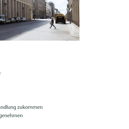
e
ehandlung zukommen
angenehmen