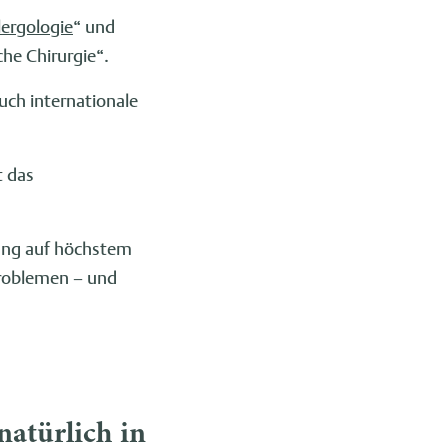
lergologie
“ und
he Chirurgie“.
uch internationale
t das
gung auf höchstem
Problemen – und
natürlich in