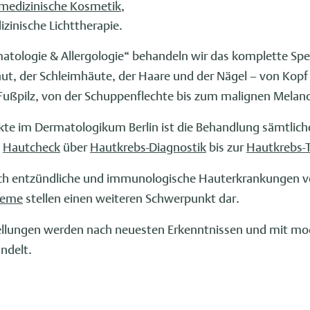
medizinische Kosmetik
,
izinische Lichttherapie.
atologie & Allergologie“ behandeln wir das komplette Sp
ut, der Schleimhäute, der Haare und der Nägel – von Kopf
 Fußpilz, von der Schuppenflechte bis zum malignen Mela
kte im Dermatologikum Berlin ist die Behandlung sämtlich
m
Hautcheck
über
Hautkrebs-Diagnostik
bis zur
Hautkrebs-
ch entzündliche und immunologische Hauterkrankungen v
bleme
stellen einen weiteren Schwerpunkt dar.
ellungen werden nach neuesten Erkenntnissen und mit m
ndelt.