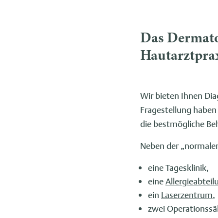
Das Dermato
Hautarztprax
Wir bieten Ihnen Di
Fragestellung haben 
die bestmögliche Be
Neben der „normale
eine Tagesklinik,
eine
Allergieabteil
ein
Laserzentrum
,
zwei Operationssäl