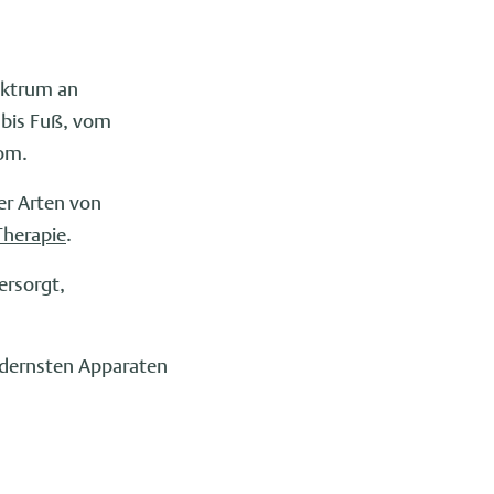
ektrum an
 bis Fuß, vom
nom.
er Arten von
Therapie
.
ersorgt,
odernsten Apparaten