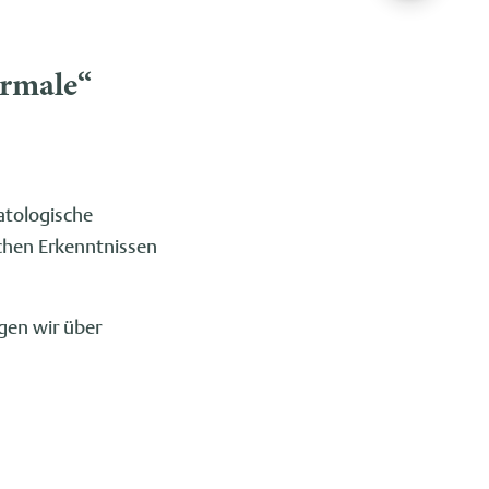
ormale“
atologische
schen Erkenntnissen
gen wir über