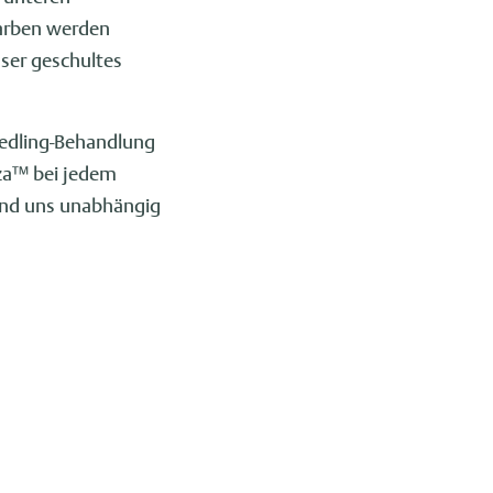
Narben werden
nser geschultes
eedling-Behandlung
nza™ bei jedem
 und uns unabhängig