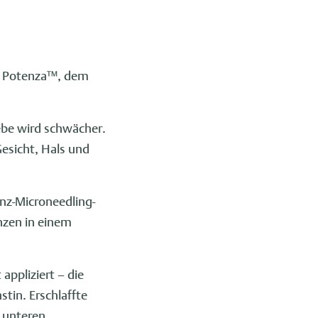
it Potenza™, dem
ebe wird schwächer.
Gesicht, Hals und
nz-Microneedling-
nzen in einem
appliziert – die
tin. Erschlaffte
 unteren