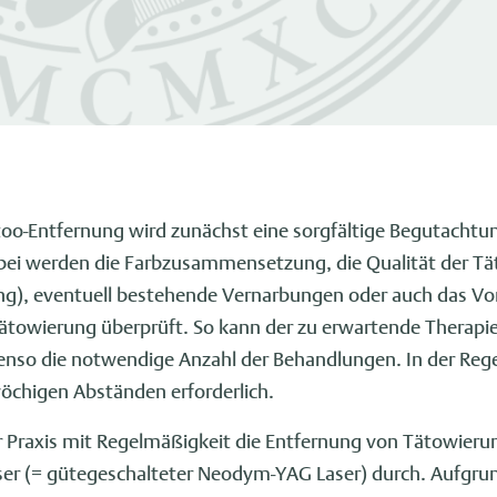
ttoo-Entfernung wird zunächst eine sorgfältige Begutacht
i werden die Farbzusammensetzung, die Qualität der Tät
ng), eventuell bestehende Vernarbungen oder auch das V
Tätowierung überprüft. So kann der zu erwartende Therapi
enso die notwendige Anzahl der Behandlungen. In der Regel
öchigen Abständen erforderlich.
er Praxis mit Regelmäßigkeit die Entfernung von Tätowier
er (= gütegeschalteter Neodym-YAG Laser) durch. Aufgru